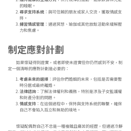
的睡眠。
尋求支持系統
：與可信賴的朋友或家人交流，獲取情感支
持。
練習情感管理
：通過冥想、瑜伽或其他放鬆活動來緩解壓
力和焦慮。
制定應對計劃
如果懷疑得到證實，或者即使未證實但你仍然感到不安，制
定一個清晰的應對計劃是必要的：
考慮未來的選擇
：評估你們婚姻的未來，包括是否需要暫
時分居或最終離婚。
法律諮詢
：了解法律權利和義務，特別是涉及子女監護權
和財產分割的問題。
情感支持
：在這個過程中，保持與支持系統的聯繫，確保
自己不會陷入孤立和無助的境地。
懷疑配偶對自己不忠是一種複雜且痛苦的經歷，但通過冷靜