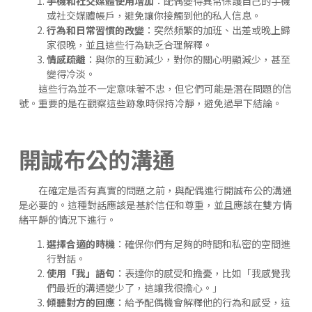
手機和社交媒體使用增加
：配偶變得異常保護自己的手機
或社交媒體帳戶，避免讓你接觸到他的私人信息。
行為和日常習慣的改變
：突然頻繁的加班、出差或晚上歸
家很晚，並且這些行為缺乏合理解釋。
情感疏離
：與你的互動減少，對你的關心明顯減少，甚至
變得冷淡。
這些行為並不一定意味著不忠，但它們可能是潛在問題的信
號。重要的是在觀察這些跡象時保持冷靜，避免過早下結論。
開誠布公的溝通
在確定是否有真實的問題之前，與配偶進行開誠布公的溝通
是必要的。這種對話應該是基於信任和尊重，並且應該在雙方情
緒平靜的情況下進行。
選擇合適的時機
：確保你們有足夠的時間和私密的空間進
行對話。
使用「我」語句
：表達你的感受和擔憂，比如「我感覺我
們最近的溝通變少了，這讓我很擔心。」
傾聽對方的回應
：給予配偶機會解釋他的行為和感受，這