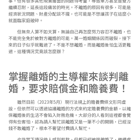
事。但有很多其他現實層面的問題得考量，導致單方甚至是雙方
繼續忍耐，延長這段痛苦的時光。不離婚的原因有很多，可能是
經濟狀況問題、財產分配談不攏，也可能是不想讓孩子在這麼小
就面臨家庭破碎。
但無奈人算不如天算，無論自己再怎麼努力容忍不離婚，也
不能完全免於被對方離婚的可能。萬一婚姻關係因而破裂，接下
來的日子似乎就難過了。不是不想離婚，而是離婚後怕生活更難
過，這種情況究竟該怎麼辦？
掌握離婚的主導權來談判離
婚，要求賠償金和贍養費！
雖然目前（2023年5月）現行法規上的贍養費條文形同虛
設，但依然可以透過協議離婚的方式來約定贍養費的金額，以確
保離婚後的生活不會陷入財務危機。大部分的人看到這裡都會覺
得有些害怕，認為請人幫忙談離婚又是一筆不小的開銷，已經沒
錢不敢離婚了，根本不奢望付費請人幫忙。
也許當下情況使人感到煎熬，但都已經被提離婚了，繼續處