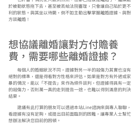
於被動狀態拖下去，甚至被丟給法院審理，只會讓自己陷於更不
利的狀態。與其坐以待斃，倒不如主動出擊掌握離婚證據、與對
方談離婚！
想協議離婚讓對方付贍養
費，需要哪些離婚證據？
每個人的婚姻狀況不同，證據對另一半的殺傷力其實也沒有
絕對的標準，還是得看對方性格來評估。如果是對方有外遇或家
暴的情況，能以「不提告」來作為條件談判，但證據得具有一定
的殺傷力，否則萬一真的走到提告一途，也難以得到滿意的判決
結果。
建議有此打算的朋友可以透過本站Line諮詢來與專人聊聊，
看證據有沒有足夠，或提出目前面臨到的困難，讓專業人士幫忙
想辦法解決您目前的困頓。