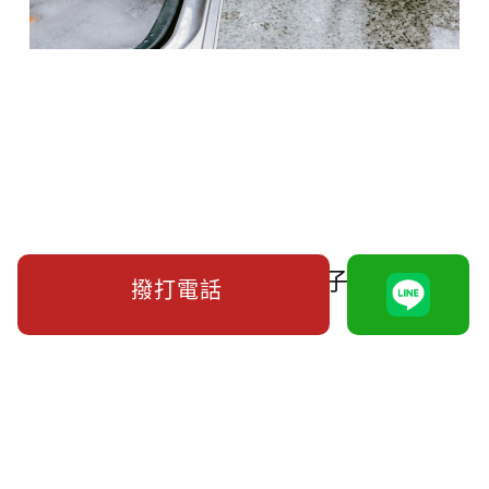
被提離婚不想離婚，還把房子過給家人
撥打電話
強制趕出家門？
合法蒐集外遇侵害配偶權證據