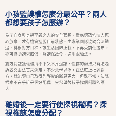
小孩監護權怎麼分最公平？兩人
都想要孩子怎麼辦？
為了自身與身邊至親之人的安全著想，徹底讓恐怖情人死
心放棄，才有機會擺脫目前狀態。由專業團隊協助合法勸
退、轉移對方目標，讓生活回歸正軌，不再受前任擺布。
亦可協助請求賠償、聲請保護令、適用跟騷法。
雙方對監護權僵持不下又不肯退讓，僅存的辦法只有透過
訴訟交由法官來決定。不少父母以為，在法庭上批評對
方，就能讓自己取得監護權的勝算更大；但殊不知，法院
根本不在乎誰是個好配偶，只希望替孩子找個稱職監護
人。
離婚後一定要行使探視權嗎？探
視權該怎麼分配？