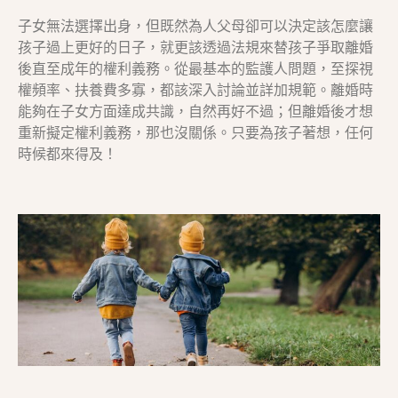
子女無法選擇出身，但既然為人父母卻可以決定該怎麼讓
孩子過上更好的日子，就更該透過法規來替孩子爭取離婚
後直至成年的權利義務。從最基本的監護人問題，至探視
權頻率、扶養費多寡，都該深入討論並詳加規範。離婚時
能夠在子女方面達成共識，自然再好不過；但離婚後才想
重新擬定權利義務，那也沒關係。只要為孩子著想，任何
時候都來得及！