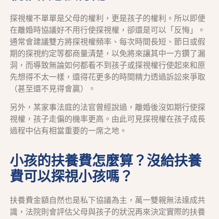
探視權不單單是父母的權利，更是孩子的權利。所以即便
在離婚時協議好不用行使探視權，卻還是可以「反悔」。
通常會建議雙方將探視權頻率、每次時間長短、節日或假
期的探視約定等都商量清楚，以免將來讓其中一方鑽了漏
洞，而導致無論如何都看不到孩子或探視權行使起來和原
先想得不太一樣，還得花更多的時間精力透過訴訟來爭取
（甚至還不見得會贏）。
另外，某家事法庭的法官曾經說過，離婚後沒如期行使探
視權，孩子走偏的機率更高。由此可見探視權在孩子成長
過程中佔有相當重要的一席之地。
小孩的扶養費怎麼算？沒給扶養
費可以探視小孩嗎？
扶養費金額自然也是私下協議為主，萬一雙親無法達成共
識，法院則會評估父母與孩子的狀況再來決定實際的扶養