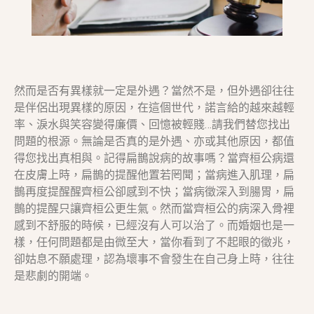
然而是否有異樣就一定是外遇？當然不是，但外遇卻往往
是伴侶出現異樣的原因，在這個世代，諾言給的越來越輕
率、淚水與笑容變得廉價、回憶被輕賤…請我們替您找出
問題的根源。無論是否真的是外遇、亦或其他原因，都值
得您找出真相與。記得扁鵲說病的故事嗎？當齊桓公病還
在皮膚上時，扁鵲的提醒他置若罔聞；當病進入肌理，扁
鵲再度提醒醒齊桓公卻感到不快；當病徵深入到腸胃，扁
鵲的提醒只讓齊桓公更生氣。然而當齊桓公的病深入骨裡
感到不舒服的時候，已經沒有人可以治了。而婚姻也是一
樣，任何問題都是由微至大，當你看到了不起眼的徵兆，
卻姑息不願處理，認為壞事不會發生在自己身上時，往往
是悲劇的開端。