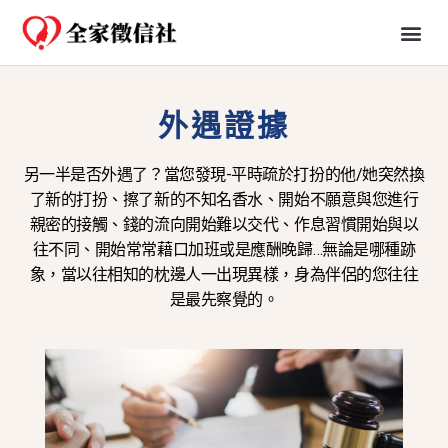
免費一日行蹤
婚姻、法律知識分享
外遇證據
另一半是否外遇了？當您發現-平時疏於打扮的他/她突然換
了新的打扮、擦了新的不知名香水、開始不願意與您進行
親密的接觸、錢的流向開始難以交代、作息習慣開始與以
往不同、開始常常藉口加班或是應酬晚歸…無論是哪種跡
象，當以往相知的枕邊人一出現異樣，身為伴侶的您往往
是最先察覺的。