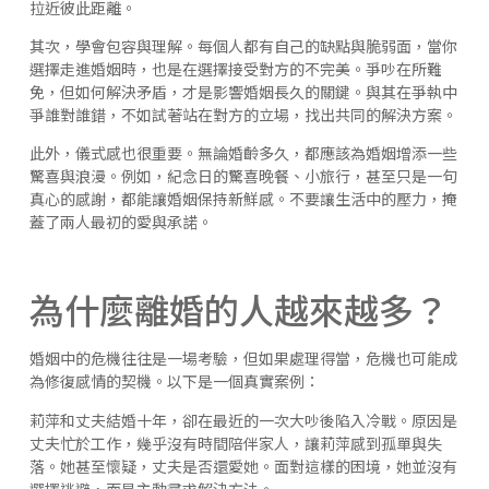
拉近彼此距離。
其次，學會包容與理解。每個人都有自己的缺點與脆弱面，當你
選擇走進婚姻時，也是在選擇接受對方的不完美。爭吵在所難
免，但如何解決矛盾，才是影響婚姻長久的關鍵。與其在爭執中
爭誰對誰錯，不如試著站在對方的立場，找出共同的解決方案。
此外，儀式感也很重要。無論婚齡多久，都應該為婚姻增添一些
驚喜與浪漫。例如，紀念日的驚喜晚餐、小旅行，甚至只是一句
真心的感謝，都能讓婚姻保持新鮮感。不要讓生活中的壓力，掩
蓋了兩人最初的愛與承諾。
為什麼離婚的人越來越多？
婚姻中的危機往往是一場考驗，但如果處理得當，危機也可能成
為修復感情的契機。以下是一個真實案例：
莉萍和丈夫結婚十年，卻在最近的一次大吵後陷入冷戰。原因是
丈夫忙於工作，幾乎沒有時間陪伴家人，讓莉萍感到孤單與失
落。她甚至懷疑，丈夫是否還愛她。面對這樣的困境，她並沒有
選擇逃避，而是主動尋求解決方法。