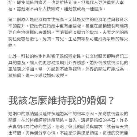
諾，即使關係再痛苦，也要維持到底。但現代人更注重個人幸
福，當婚姻不再令人快樂時，離婚就成為一種選擇。
第二個原因是經濟獨立性提高。尤其是女性的經濟地位與教育水
平的提升，使她們在婚姻中更有話語權，甚至在感情破裂時能夠
更自主地選擇結束婚姻。而隨著經濟壓力的增加，夫妻之間的衝
突也更容易激化。房貸、育兒、生活費等都可能成為爭吵的導火
線。
此外，科技的進步也影響了婚姻穩定性。社交媒體與即時通訊工
具的普及，讓人們更容易接觸到外界誘惑，婚外情或感情淡化的
風險隨之增加。當一方感到不被重視時，外界的關注可能成為一
種補償，進一步導致婚姻破裂。
我該怎麼維持我的婚姻？
婚姻中的感情變淡是許多離婚案件的根本原因。預防感情變淡的
關鍵，在於持續經營這段關係。首先，溝通是婚姻的基石。許多
夫妻會因為忙碌的生活，忽略了彼此的感受與需求。試著每天抽
出時間，與伴侶分享心情，不論是快樂還是煩惱，這樣的交流能