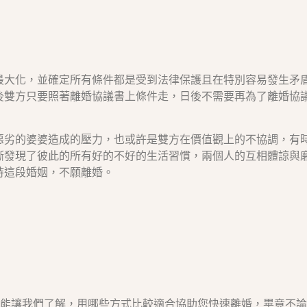
最大化，並確定所有條件都是受到法律保護且在特別容易發生矛
後雙方只要照著離婚協議書上條件走，日後不需要再為了離婚協
惡劣的婆婆造成的壓力，也或許是雙方在價值觀上的不協調，有
漸發現了彼此的所有好的不好的生活習慣，兩個人的互相體諒與
持這段婚姻，不願離婚。
能讓我們了解，用哪些方式比較適合協助您快速離婚，畢竟不論