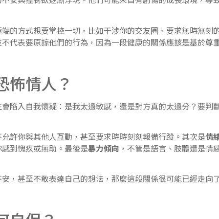
極端的方式想要掌控一切，比如干涉你的交友圈、要求無時無刻
並不代表要原諒他們的行為，因為一段健康的關係應該是基於尊
恐怖情人？
往會陷入自我懷疑：是我太過敏感，還是對方真的太過分？要判
不允許你與其他人互動，甚至要求時時刻刻報備行蹤。其次是
情
你感到愧疚或無助。最後是
暴力傾向
，不管是語言、肢體還是情
不安，甚至不敢表達自己的想法，那麼這段關係很可能已經走向