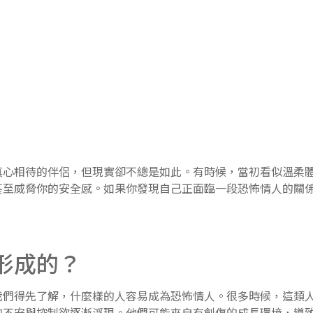
真心相待的伴侶，但現實卻不總是如此。有時候，當初看似溫柔
甚至威脅你的安全感。如果你發現自己正面臨一段恐怖情人的關
形成的？
我們得先了解，什麼樣的人容易成為恐怖情人。很多時候，這類
的不安與控制欲逐漸浮現。他們可能來自有創傷的成長環境，導