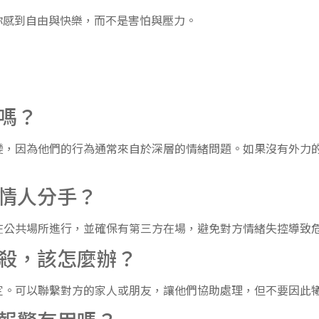
你感到自由與快樂，而不是害怕與壓力。
變嗎？
改變，因為他們的行為通常來自於深層的情緒問題。如果沒有外力
怖情人分手？
擇在公共場所進行，並確保有第三方在場，避免對方情緒失控導致
自殺，該怎麼辦？
決定。可以聯繫對方的家人或朋友，讓他們協助處理，但不要因此