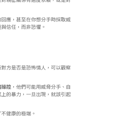
的回應，甚至在你想分手時採取威
重與信任，而非恐懼。
斷對方是否是恐怖情人，可以觀察
緒操控
，他們可能用威脅分手、自
感上的暴力，一旦出現，就該引起
了不健康的極端。