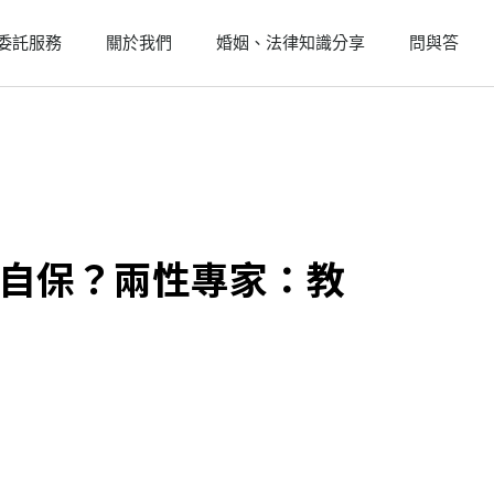
委託服務
關於我們
婚姻、法律知識分享
問與答
自保？兩性專家：教