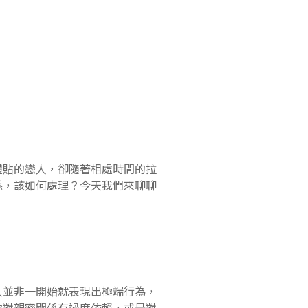
體貼的戀人，卻隨著相處時間的拉
係，該如何處理？今天我們來聊聊
人並非一開始就表現出極端行為，
致對親密關係有過度依賴，或是對