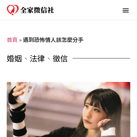
免費一日行蹤
婚姻、法律知識分享
首頁
»
遇到恐怖情人該怎麼分手
婚姻
、
法律
、
徵信