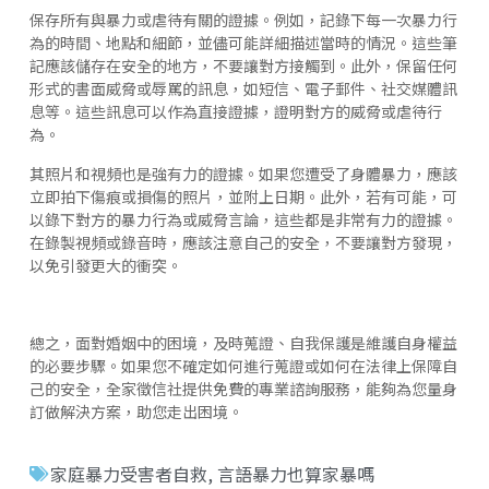
保存所有與暴力或虐待有關的證據。例如，記錄下每一次暴力行
為的時間、地點和細節，並儘可能詳細描述當時的情況。這些筆
記應該儲存在安全的地方，不要讓對方接觸到。此外，保留任何
形式的書面威脅或辱罵的訊息，如短信、電子郵件、社交媒體訊
息等。這些訊息可以作為直接證據，證明對方的威脅或虐待行
為。
其照片和視頻也是強有力的證據。如果您遭受了身體暴力，應該
立即拍下傷痕或損傷的照片，並附上日期。此外，若有可能，可
以錄下對方的暴力行為或威脅言論，這些都是非常有力的證據。
在錄製視頻或錄音時，應該注意自己的安全，不要讓對方發現，
以免引發更大的衝突。
總之，面對婚姻中的困境，及時蒐證、自我保護是維護自身權益
的必要步驟。如果您不確定如何進行蒐證或如何在法律上保障自
己的安全，全家徵信社提供免費的專業諮詢服務，能夠為您量身
訂做解決方案，助您走出困境。
家庭暴力受害者自救
,
言語暴力也算家暴嗎