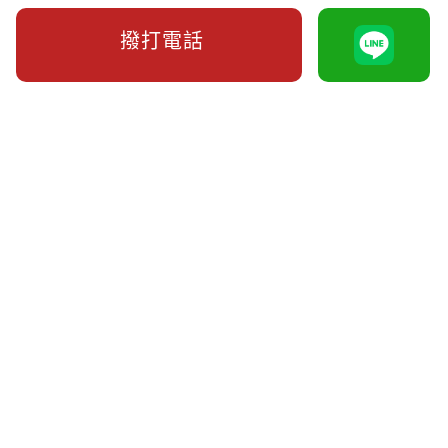
撥打電話
告小三可以拿多少錢？法院最多給30，
「這樣」至少翻兩倍以上。
合法蒐集外遇侵害配偶權證據