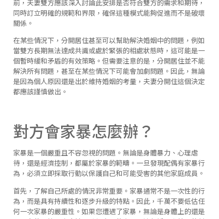
前，夫妻雙方應該深入討論此安排是否符合雙方的需求和期待，
同時訂立明確的規範和界限，確保這種模式能夠促進而不是破壞
關係。
在某些情況下，分開居住甚至可以幫助解決婚姻中的問題，例如
當雙方長期無法達成共識或處於緊張的相處狀態時，這可能是一
個暫時緩和矛盾的有效策略。但需要注意的是，分開居住並不能
解決所有問題，甚至在某些情況下可能會加劇問題。因此，無論
是因為個人原因還是出於維持婚姻的考量，夫妻分開住這個決定
都應該謹慎做出。
對方會家暴怎麼辦？
家暴是一個嚴重且不容忽視的問題。無論是身體暴力、心理虐
待，還是經濟控制，都屬於家暴的範疇。一旦發現配偶有家暴行
為，必須立即採取行動以保護自己和可能受害的其他家庭成員。
首先，了解自己所處的情況非常重要。家暴通常不是一次性的行
為，而是具有持續性和逐步升級的特點。因此，千萬不要低估任
何一次家暴的嚴重性。如果您遭遇了家暴，無論是身體上的還是