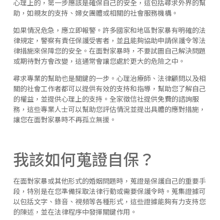
心理上的，第一步應該是確保自己的安全，這包括尋求外界的幫
助，如親友的支持、婦女團體或相關的社會服務機構。
如果情況危急，應立即報警。許多國家和地區對家暴有明確的法
律規定，警察有責任保護受害者，並且能夠協助申請保護令等法
律措施來保障您的安全。在面對家暴時，不要試圖自己解決問題
或期待對方會改變，這通常會讓您處於更大的危險之中。
尋求專業的幫助也是關鍵的一步。心理治療師、法律顧問以及相
關的社會工作者都可以提供有效的支持和指導，幫助您了解自己
的權益，並提供心理上的支持。全家徵信社提供免費的諮詢服
務，這些專業人士可以幫助您評估情況並提出具體的應對措施，
讓您在面對家暴時不再孤立無援。
我該如何蒐證自保？
在面對家暴或其他形式的婚姻問題時，蒐證是保護自己的重要手
段，特別是在您準備採取法律行動或需要保護令時。蒐集證據可
以包括文字、錄音、視頻等各種形式，這些證據能夠有力支持您
的陳述，並在法律程序中發揮關鍵作用。