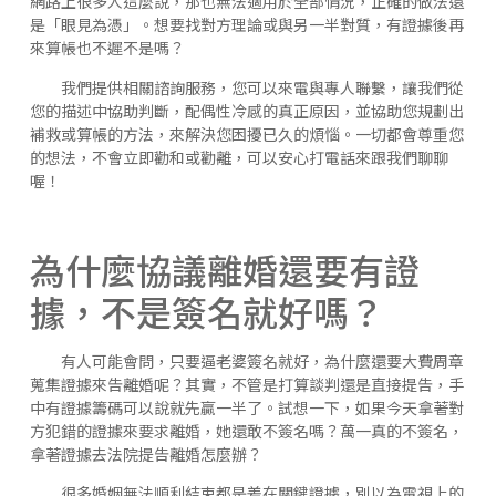
網路上很多人這麼說，那也無法適用於全部情況，正確的做法還
是「眼見為憑」。想要找對方理論或與另一半對質，有證據後再
來算帳也不遲不是嗎？
我們提供相關諮詢服務，您可以來電與專人聯繫，讓我們從
您的描述中協助判斷，配偶性冷感的真正原因，並協助您規劃出
補救或算帳的方法，來解決您困擾已久的煩惱。一切都會尊重您
的想法，不會立即勸和或勸離，可以安心打電話來跟我們聊聊
喔！
為什麼協議離婚還要有證
據，不是簽名就好嗎？
有人可能會問，只要逼老婆簽名就好，為什麼還要大費周章
蒐集證據來告離婚呢？其實，不管是打算談判還是直接提告，手
中有證據籌碼可以說就先贏一半了。試想一下，如果今天拿著對
方犯錯的證據來要求離婚，她還敢不簽名嗎？萬一真的不簽名，
拿著證據去法院提告離婚怎麼辦？
很多婚姻無法順利結束都是差在關鍵證據，別以為電視上的