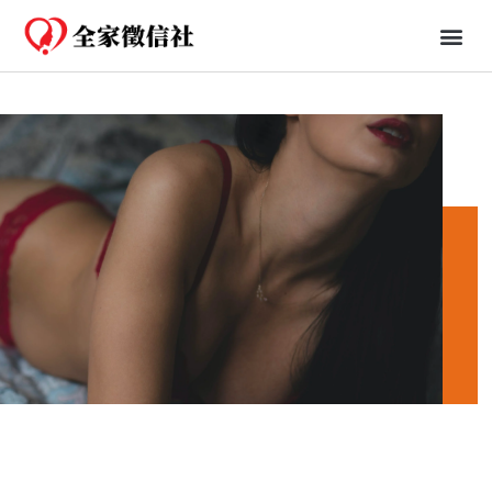
免費一日行蹤
婚姻、法律知識分享