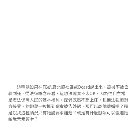
這種話如果在FB的靠北類社團或Dcard說出來，高機率被公
幹到死。從法律概念來看，這想法確實不太OK，因為性自主權
是憲法保障人民的基本權利。配偶既然不想上床，也無法強迫對
方接受，約砲萬一被抓到還會被告外遇，那可以乾脆離婚嗎？還
是說我這種情況只有她能要求離婚？或是有什麼辦法可以強迫她
給我乖乖簽字？