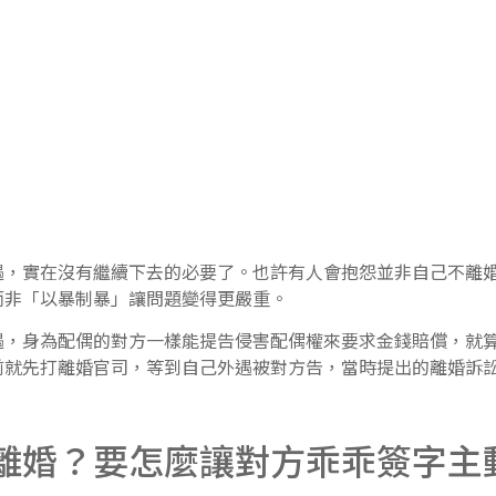
實在沒有繼續下去的必要了。也許有人會抱怨並非自己不離婚
而非「以暴制暴」讓問題變得更嚴重。
身為配偶的對方一樣能提告侵害配偶權來要求金錢賠償，就算
前就先打離婚官司，等到自己外遇被對方告，當時提出的離婚訴
離婚？要怎麼讓對方乖乖簽字主