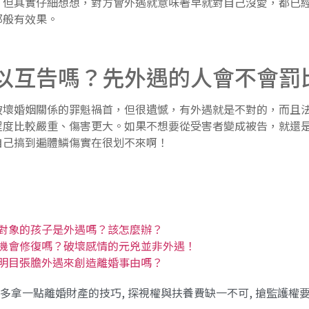
，但其實仔細想想，對方會外遇就意味著早就對自己沒愛，都已
那般有效果。
以互告嗎？先外遇的人會不會罰
婚姻關係的罪魁禍首，但很遺憾，有外遇就是不對的，而且法
程度比較嚴重、傷害更大。如果不想要從受害者變成被告，就還
自己搞到遍體鱗傷實在很划不來啊！
對象的孩子是外遇嗎？該怎麼辦？
機會修復嗎？破壞感情的元兇並非外遇！
明目張膽外遇來創造離婚事由嗎？
多拿一點離婚財產的技巧
,
探視權與扶養費缺一不可
,
搶監護權