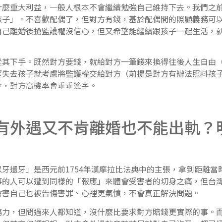
重大利益，一般人根本不會繼續勉強自己維持下去。我們之前
孩子」。不喜歡配偶了，但對方有錢，基於配偶間的照顧義務可
自己離婚後搶監護權沒信心，但又希望能繼續跟孩子一起生活，
下手。既然對方要錢，就給對方一筆錢來換得往後人生自由（
望失去孩子就考慮將監護權交給對方（前提是對方有辦法照料孩
步，對方高機率會乖乖簽字。
有外遇又不肯離婚也不能出軌？
牙」是西元前1754年漢摩拉比法典中的主張，拿到距離當時
事的人可以遭到同樣的「報應」來體會受害者的切身之痛，但台
會害自己也被告傷害罪、心裡更氣憤，不會真正解決問題。
，但問過來人都知道，沒什麼比要求對方賠錢更實際的事。而