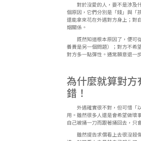
對於沒愛的人，要不是涉及什麼
個原因，它們分別是「錢」與「
還能拿來花在外遇對方身上；對
姻關係。
既然知道根本原因了，便可從其
養費是另一個問題）；對方不希
對方多一點彈性。通常願意退一
為什麼就算對方
錯！
外遇確實很不對，但可惜「以牙還
用。雖然很多人還是會希望做壞
自己被捅一刀而跟著捅回去，只
雖然提告求償看上去很沒殺傷力