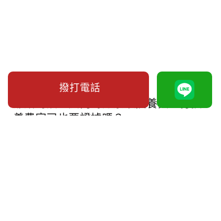
撥打電話
離婚時該怎麼向對方索取扶養費？打扶
養費官司也要證據嗎？
合法蒐集外遇侵害配偶權證據