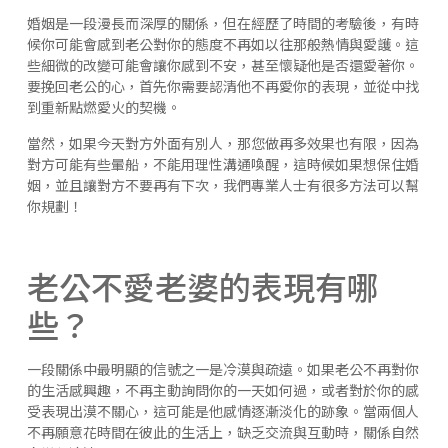
婚姻是一段漫長而深厚的關係，但在經歷了時間的考驗後，有時
候你可能會感到老公對你的態度不再如以往那般熱情與愛護。這
些細微的改變可能會讓你感到不安，甚至懷疑他是否還愛著你。
要挽回老公的心，首先你需要認清他不再愛你的表現，並從中找
到重新點燃愛火的契機。
當然，如果今天對方外面有別人，那您做再多效果也有限，因為
對方可能有些暈船，不能用理性溝通喚醒，這時候如果想保住婚
姻，並且讓對方不要再有下次，我們專業人士有很多方法可以幫
你規劃！
老公不愛老婆的表現有哪
些？
一段關係中最明顯的信號之一是冷漠與疏遠。如果老公不再對你
的生活感興趣，不再主動詢問你的一天如何過，或者對於你的感
受表現出漠不關心，這可能是他感情逐漸淡化的跡象。當兩個人
不再願意花時間在彼此的生活上，缺乏交流與互動時，關係自然