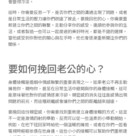
會變得冷淡。
這時，你需要反思一下，是否你們之間的溝通出現了問題，或者
是日常生活的壓力讓你們疏遠了彼此。要挽回他的心，你需要重
新建立你們之間的聯繫。主動分享你的感受，邀請他參與你的生
活，或者製造一些可以一起度過的美好時光，都是不錯的選擇。
當他感受到你對他的關心與在乎時，他也會逐漸重新關注你們的
關係。
要如何挽回老公的心？
身體接觸是婚姻中情感聯繫的重要表現之一。如果老公不再主動
擁抱你、親吻你，甚至在日常生活中避開與你的身體接觸，這可
能意味著他對你的感情逐漸冷卻。親密感的消失往往是感情出現
問題的前兆，而這種疏離感會讓你們之間的距離越來越遠。
要挽回這份親密感，你需要找到重新建立身體接觸的方式。這並
不一定是激情四射的舉動，反而可以從一些溫柔的小舉動開始。
例如，在他下班回家時給他一個溫暖的擁抱，或者在你們一起看
電視時輕輕依偎在他身邊。這些小小的接觸可以幫助你們重新建