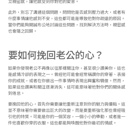
立親密感，讓他感受到你對他的愛意。
此外，別忘了溝通這個問題。問問他是否感到壓力過大，或者有
什麼事情讓他感到不安，這些都可能是導致他對你疏遠的原因。
當你們能夠開誠布公地討論這些問題，找到解決方法時，親密感
也會隨之回歸。
要如何挽回老公的心？
如果你發現老公不再像以往那樣關注你，甚至很少讚美你，這也
是感情冷卻的表現之一。曾經他可能會經常稱讚你的穿著、表揚
你的成就，或者在你做出一件事情時表現出興奮和驕傲。然而，
如果這些讚美和關注逐漸消失，這可能意味著他對你們的關係感
到倦怠。
要挽回他的心，首先你需要讓他重新注意到你的魅力與優點。這
並不意味著你需要做出巨大的改變，而是要重新強化那些曾經吸
引他的特質。可能是你的一個笑容，一個小小的舉動，或者是一
件他喜歡你穿的衣服。這些都能夠喚醒他對你最初的情感。