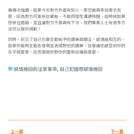
需再次強調，如果今天對方外面有別人，那您做再多效果也有
限，因為對方可能有些暈船，不能用理性溝通喚醒，這時候如果
想保住婚姻，並且讓對方不要再有下次，我們專業人士有很多方
法可以幫你規劃！
同時，別忘了自己也要主動給予他讚美與關注。感情是相互的，
如果你能夠主動去發現並表達對他的讚美，這會讓他感受到你的
在乎與愛意，從而激發他對你的重新認識與喜愛。
感情挽回的注意事項
,
自己犯錯想感情挽回
上一頁
下一頁