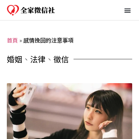
免費一日行蹤
婚姻、法律知識分享
首頁
»
感情挽回的注意事項
婚姻
、
法律
、
徵信