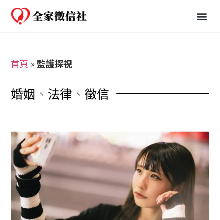
免費一日行蹤
婚姻、法律知識分享
首頁
»
監護探視
婚姻
、
法律
、
徵信