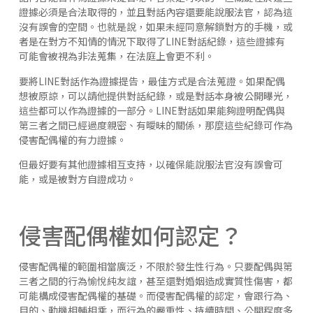
證據必須是合法取得的，並且對話內容還要能說服法官，認為這
沒有誤會的空間。也就是說，如果未經同意解鎖對方的手機，或
者是在對方不知情的情況下取得了LINE對話紀錄，這些證據有
可能會被視為非法蒐集，在法庭上會更不利。
要將LINE對話作為證據提告，最佳方式是合法蒐證。如果配偶
想被原諒，可以請他提供對話紀錄，或是對話本身被公開曝光，
這些都可以作為證據的一部分。LINE對話如果能夠證明配偶與
第三者之間已經過度親密、有曖昧的關係，那麼這些紀錄可作為
侵害配偶權的有力證據。
但最好要有其他證據相互支持，以確保能說服法官沒有誤會可
能，或是被對方自證成功。
侵害配偶權如何認定？
侵害配偶權的範圍相當廣泛，不限於發生性行為。只要配偶與第
三者之間的行為愉悅純友誼，甚至還對婚姻造成實質性傷害，都
可能構成侵害配偶權的基礎。而侵害配偶權的認定，會跟行為、
目的、動機相輔相乘，而行為的嚴重性、持續時間、公開程度多