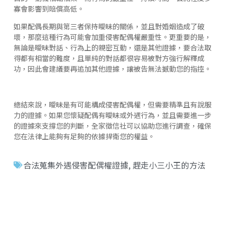
寡會影響到賠償高低。
如果配偶長期與第三者保持曖昧的關係，並且對婚姻造成了破
壞，那麼這種行為可能會加重侵害配偶權嚴重性。更重要的是，
無論是曖昧對話、行為上的親密互動，還是其他證據，要合法取
得都有相當的難度，且單純的對話都很容易被對方強行解釋成
功，因此會建議要再追加其他證據，讓被告無法撼動您的指控。
總結來說，曖昧是有可能構成侵害配偶權，但需要精準且有說服
力的證據。如果您懷疑配偶有曖昧或外遇行為，並且需要進一步
的證據來支撐您的判斷，全家徵信社可以協助您進行調查，確保
您在法律上能夠有足夠的依據捍衛您的權益。
合法蒐集外遇侵害配偶權證據
,
趕走小三小王的方法