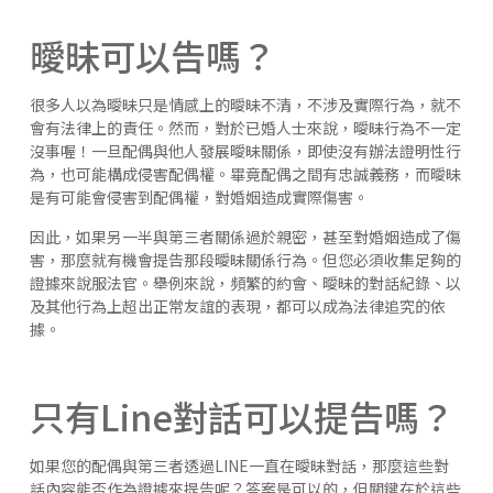
曖昧可以告嗎？
很多人以為曖昧只是情感上的曖昧不清，不涉及實際行為，就不
會有法律上的責任。然而，對於已婚人士來說，曖昧行為不一定
沒事喔！一旦配偶與他人發展曖昧關係，即使沒有辦法證明性行
為，也可能構成侵害配偶權。畢竟配偶之間有忠誠義務，而曖昧
是有可能會侵害到配偶權，對婚姻造成實際傷害。
因此，如果另一半與第三者關係過於親密，甚至對婚姻造成了傷
害，那麼就有機會提告那段曖昧關係行為。但您必須收集足夠的
證據來說服法官。舉例來說，頻繁的約會、曖昧的對話紀錄、以
及其他行為上超出正常友誼的表現，都可以成為法律追究的依
據。
只有Line對話可以提告嗎？
如果您的配偶與第三者透過LINE一直在曖昧對話，那麼這些對
話內容能否作為證據來提告呢？答案是可以的，但關鍵在於這些