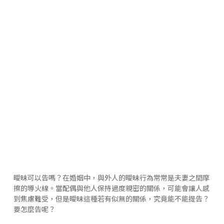
曖昧可以告嗎？在婚姻中，與外人的曖昧行為常常是夫妻之間摩
擦的導火線。當配偶與他人保持過度親密的關係，可能會讓人感
到焦慮難受，但是曖昧這種若有似無的關係，究竟能不能提告？
要怎麼告呢？