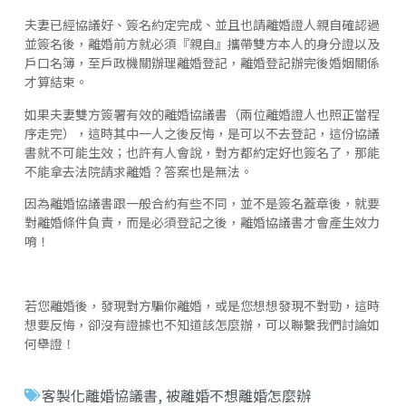
夫妻已經協議好、簽名約定完成、並且也請離婚證人親自確認過
並簽名後，離婚前方就必須『親自』攜帶雙方本人的身分證以及
戶口名簿，至戶政機關辦理離婚登記，離婚登記辦完後婚姻關係
才算結束。
如果夫妻雙方簽署有效的離婚協議書（兩位離婚證人也照正當程
序走完），這時其中一人之後反悔，是可以不去登記，這份協議
書就不可能生效；也許有人會說，對方都約定好也簽名了，那能
不能拿去法院請求離婚？答案也是無法。
因為離婚協議書跟一般合約有些不同，並不是簽名蓋章後，就要
對離婚條件負責，而是必須登記之後，離婚協議書才會產生效力
唷！
若您離婚後，發現對方騙你離婚，或是您想想發現不對勁，這時
想要反悔，卻沒有證據也不知道該怎麼辦，可以聯繫我們討論如
何舉證！
客製化離婚協議書
,
被離婚不想離婚怎麼辦