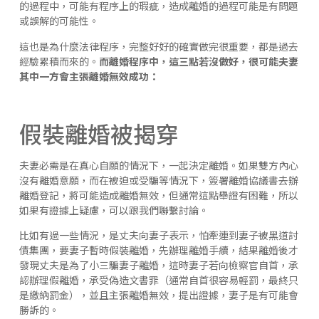
的過程中，可能有程序上的瑕疵，造成離婚的過程可能是有問題
或誤解的可能性。
這也是為什麼法律程序，完整好好的確實做完很重要，都是過去
經驗累積而來的。
而離婚程序中，這三點若沒做好，很可能夫妻
其中一方會主張離婚無效成功：
假裝離婚被揭穿
夫妻必需是在真心自願的情況下，一起決定離婚。如果雙方內心
沒有離婚意願，而在被迫或受騙等情況下，簽署離婚協議書去辦
離婚登記，將可能造成離婚無效，但通常這點舉證有困難，所以
如果有證據上疑慮，可以跟我們聯繫討論。
比如有過一些情況，是丈夫向妻子表示，怕牽連到妻子被黑道討
債集團，要妻子暫時假裝離婚，先辦理離婚手續，結果離婚後才
發現丈夫是為了小三騙妻子離婚，這時妻子若向檢察官自首，承
認辦理假離婚，承受偽造文書罪（通常自首很容易輕罰，最終只
是繳納罰金），並且主張離婚無效，提出證據，妻子是有可能會
勝訴的。