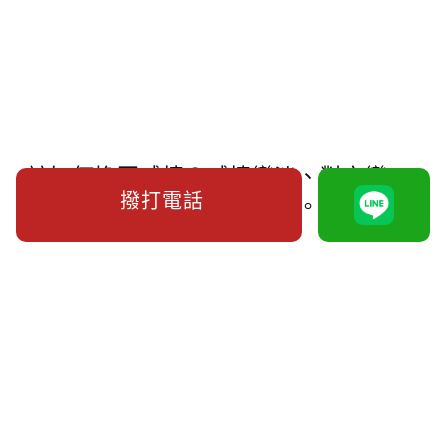
該如何挽回感情？感情變淡、對方變
撥打電話
了、有第三者，我教你逆轉。
強制離婚證據準備