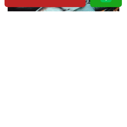
被已婚人士死纏爛打，遭對方配偶誤認
是外遇對象！