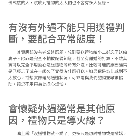
儀式感的人，沒收到禮物的太太們也不會有多大反應。
有沒有外遇不能只用送禮判
斷，要配合平常態度！
其實應該沒有老公這麼笨，想到要送禮物給小三卻忘了送給
妻子。除非是完全不怕被配偶知道，甚至有離婚的打算，不然其
實可以完全不用擔心沒送禮物等於有外遇。比較可能的原因通常
是已經忘了或在一起久了覺得沒什麼好送。如果還是為此感到不
太放心，或想實際確認送禮狀況，可來電與我們諮詢並尋求協
助，讓您不用再為此擔心煩惱。
會懷疑外遇通常是其他原
因，禮物只是導火線？
嘴上說「沒送禮物就不愛了」更多只是想討禮物或是撒嬌，